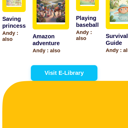
Playing
Saving
baseball
princess
Andy :
Andy :
Survival
Amazon
also
also
Guide
adventure
Andy : a
Andy : also
Visit E-Library