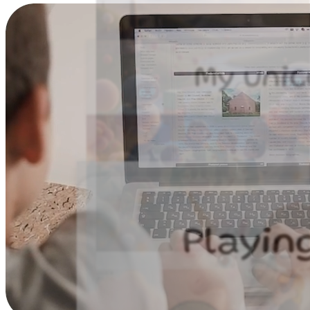
나비의 꿈
윤서 (7세)