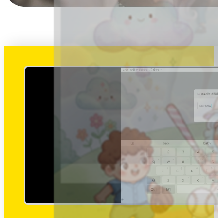
꿀벌과 꽃
건우 (6세)