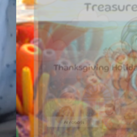
‘오너비(OWNABEE)’는 아이의 창
의성과 자율성, 그리고 표현의 자유
를 존중하는 창작 플랫폼입니다.
단
채원 (7세)
구름 위 도시
순한 주입식 교육이 아닌, 차세대
시우 (6세)
작은 새의 모험