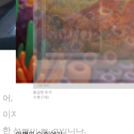
에듀테크를 활용한 자기 주도적 학
지우 (9세)
무지개 다리
습 경험을 제공합니다.
아이의 생각
예준 (7세)
별똥별 여행
과 감정을 담은 글, 생동감 있는 오
디오, 따뜻한 그림이 모여 세상에
공룡과 친구들
도윤 (6세)
단 하나뿐인 특별한 동화책이 완성
달나라 여행기
하은 (7세)
됩니다.
이 책은 단순한 기록을 넘
바다 속 모험
민준 (8세)
용감한 토끼
어, 아이의 성장 여정을 담은 앨범
수현 (7세)
은우 (8세)
이자 훗날 자녀에게 전할 가장 소중
보물섬 탐험
한 선물이 될 것입니다.
마법의 숲 이야기